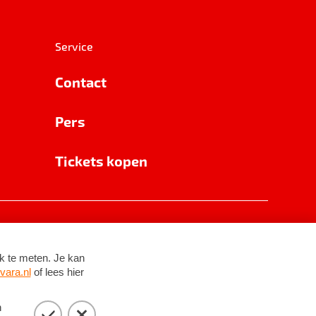
Service
Contact
Pers
Tickets kopen
RSIN 8531 62 402