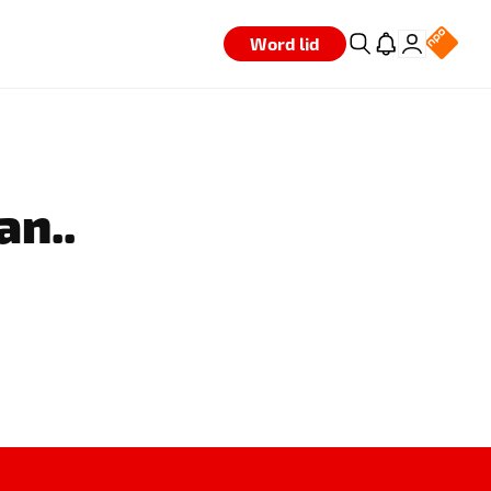
Word lid
an..