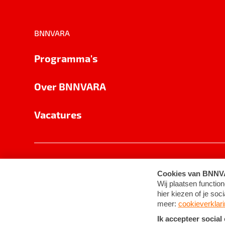
BNNVARA
Programma's
Over BNNVARA
Vacatures
Privacy
Cookie-instellingen
Algemene 