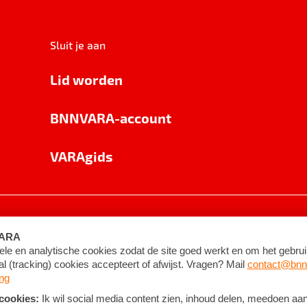
Sluit je aan
Lid worden
BNNVARA-account
VARAgids
voorwaarden
©
2026
BNNVARA