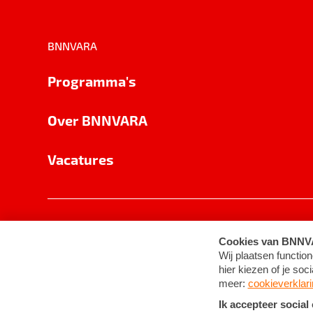
BNNVARA
Programma's
Over BNNVARA
Vacatures
Privacy
Cookie-instellingen
Algemene 