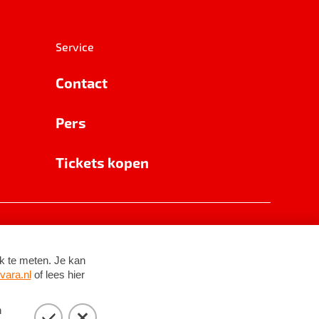
Service
Contact
Pers
Tickets kopen
RSIN 8531 62 402