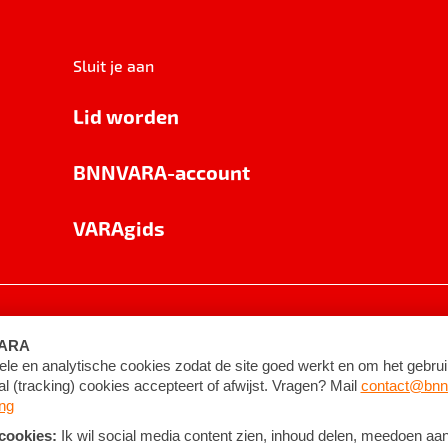
Sluit je aan
Lid worden
BNNVARA-account
VARAgids
voorwaarden
©
2026
BNNVARA