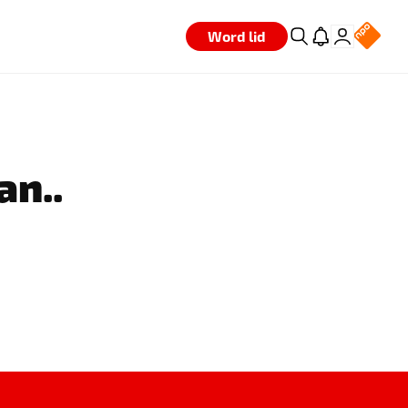
Word lid
an..