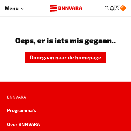
Menu
Oeps, er is iets mis gegaan..
Doorgaan naar de homepage
BNNVARA
Programma's
Over BNNVARA