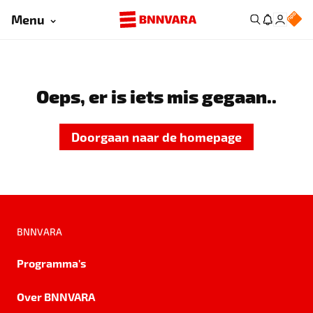
Menu
Oeps, er is iets mis gegaan..
Doorgaan naar de homepage
BNNVARA
Programma's
Over BNNVARA