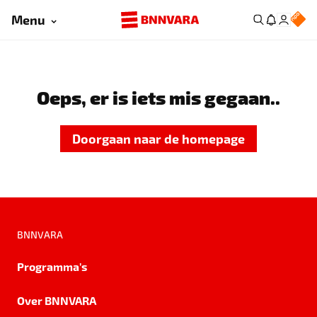
Menu
Oeps, er is iets mis gegaan..
Doorgaan naar de homepage
BNNVARA
Programma's
Over BNNVARA