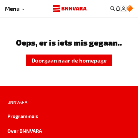
Menu
Oeps, er is iets mis gegaan..
Doorgaan naar de homepage
BNNVARA
Programma's
Over BNNVARA