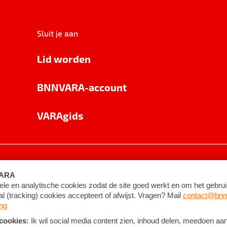
Sluit je aan
Lid worden
BNNVARA-account
VARAgids
voorwaarden
©
2026
BNNVARA