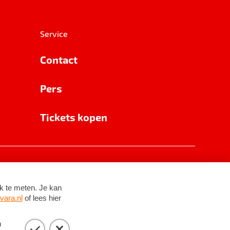
Service
Contact
Pers
Tickets kopen
RSIN 8531 62 402