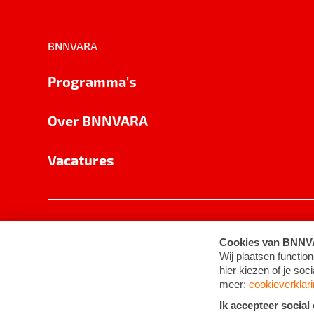
BNNVARA
Programma's
Over BNNVARA
Vacatures
Privacy
Cookie-instellingen
Algemene 