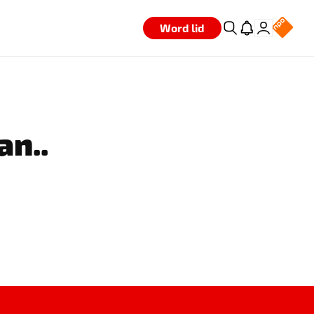
Word lid
an..