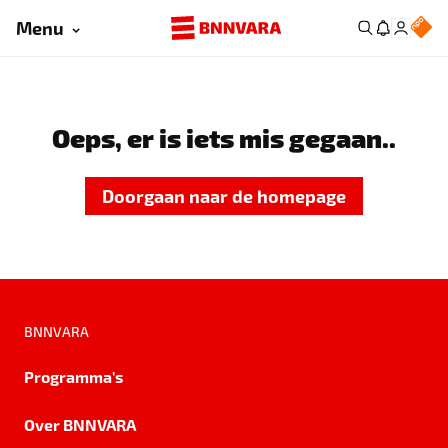
Menu
Oeps, er is iets mis gegaan..
Doorgaan naar de homepage
BNNVARA
Programma's
Over BNNVARA