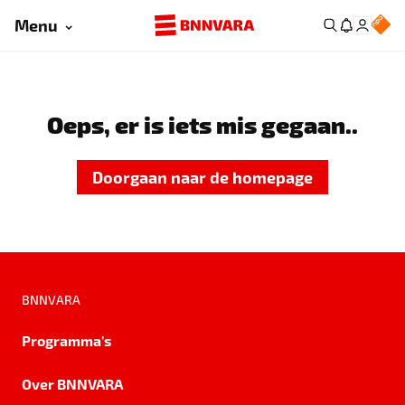
Menu
Oeps, er is iets mis gegaan..
Doorgaan naar de homepage
BNNVARA
Programma's
Over BNNVARA