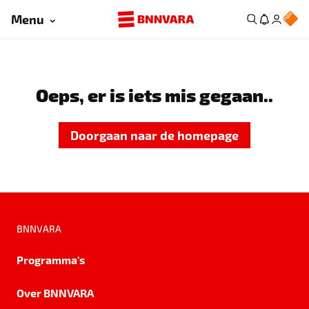
Menu
Oeps, er is iets mis gegaan..
Doorgaan naar de homepage
BNNVARA
Programma's
Over BNNVARA