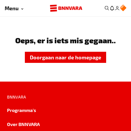
Menu
Oeps, er is iets mis gegaan..
Doorgaan naar de homepage
BNNVARA
Programma's
Over BNNVARA