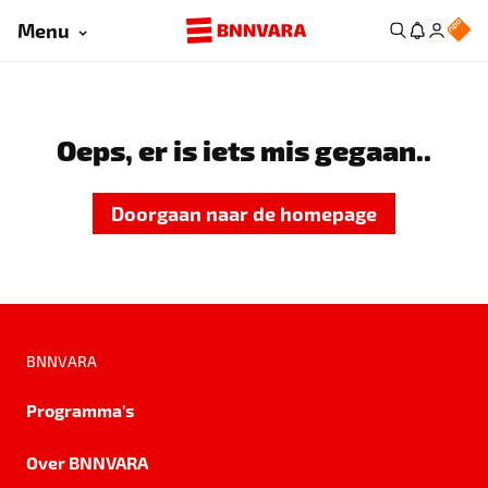
Menu
Oeps, er is iets mis gegaan..
Doorgaan naar de homepage
BNNVARA
Programma's
Over BNNVARA