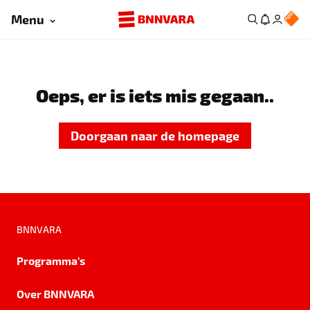
Menu
Oeps, er is iets mis gegaan..
Doorgaan naar de homepage
BNNVARA
Programma's
Over BNNVARA