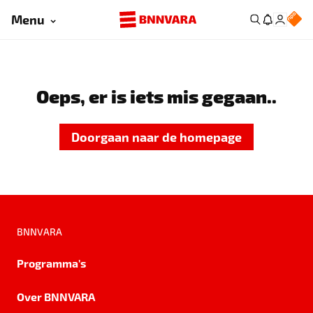
Menu
Oeps, er is iets mis gegaan..
Doorgaan naar de homepage
BNNVARA
Programma's
Over BNNVARA