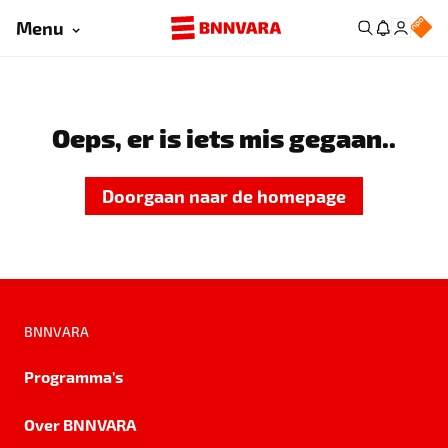
Menu
Oeps, er is iets mis gegaan..
Doorgaan naar de homepage
BNNVARA
Programma's
Over BNNVARA