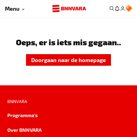
Menu
Oeps, er is iets mis gegaan..
Doorgaan naar de homepage
BNNVARA
Programma's
Over BNNVARA