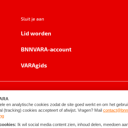
Sluit je aan
Lid worden
BNNVARA-account
VARAgids
voorwaarden
©
2026
BNNVARA