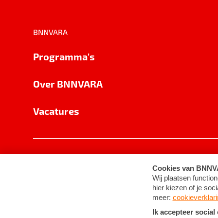
BNNVARA
Programma's
Over BNNVARA
Vacatures
Privacy
Cookie-instellingen
Algemene 