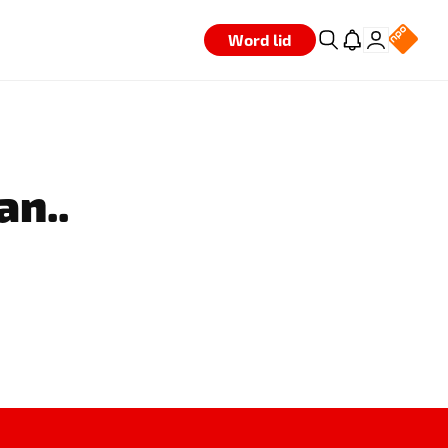
Word lid
an..