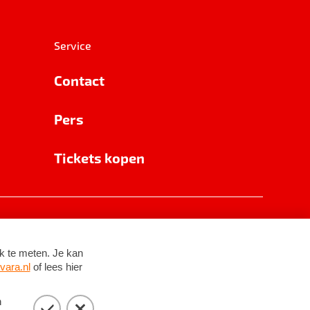
Service
Contact
Pers
Tickets kopen
RSIN 8531 62 402