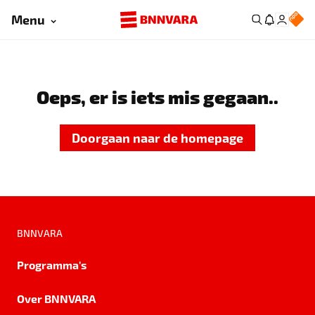
Menu
Oeps, er is iets mis gegaan..
Doorgaan naar de homepage
BNNVARA
Programma's
Over BNNVARA