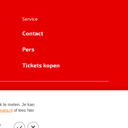
Service
Contact
Pers
Tickets kopen
RSIN 8531 62 402