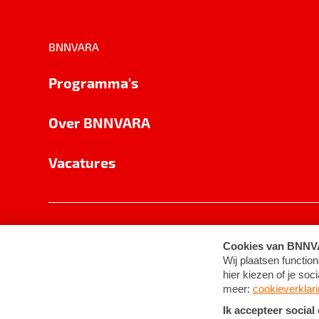
BNNVARA
Programma's
Over BNNVARA
Vacatures
Privacy
Cookie-instellingen
Algemene 