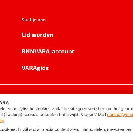
Sluit je aan
Lid worden
BNNVARA-account
VARAgids
voorwaarden
©
2026
BNNVARA