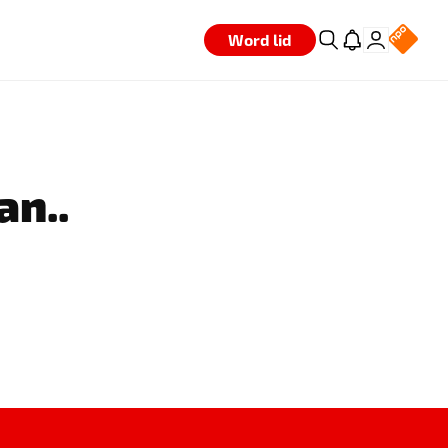
Word lid
an..