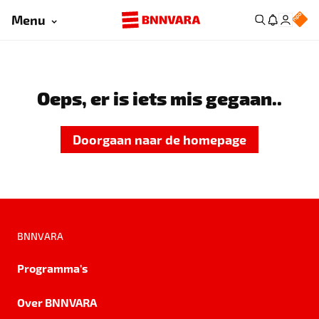
Menu
Oeps, er is iets mis gegaan..
Doorgaan naar de homepage
BNNVARA
Programma's
Over BNNVARA