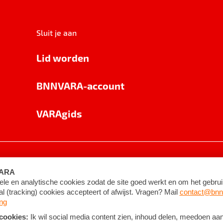
Sluit je aan
Lid worden
BNNVARA-account
VARAgids
voorwaarden
©
2026
BNNVARA