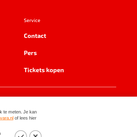
Service
Contact
Pers
Tickets kopen
RSIN 8531 62 402