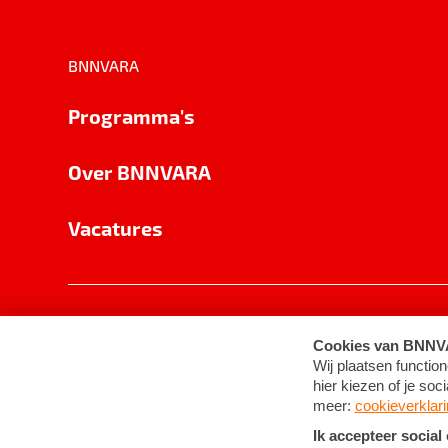
BNNVARA
Programma's
Over BNNVARA
Vacatures
Privacy
Cookie-instellingen
Algemene 