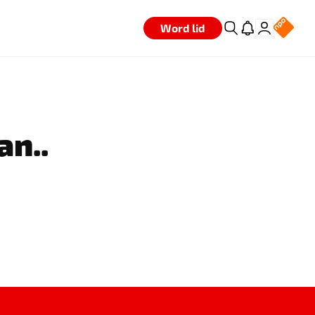
Word lid
an..