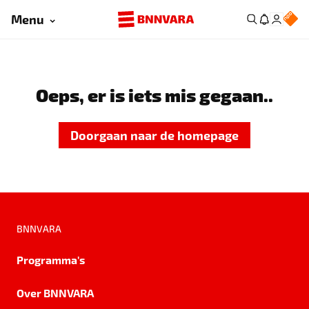
Menu
Oeps, er is iets mis gegaan..
Doorgaan naar de homepage
BNNVARA
Programma's
Over BNNVARA