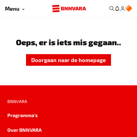
Menu
Oeps, er is iets mis gegaan..
Doorgaan naar de homepage
BNNVARA
Programma's
Over BNNVARA