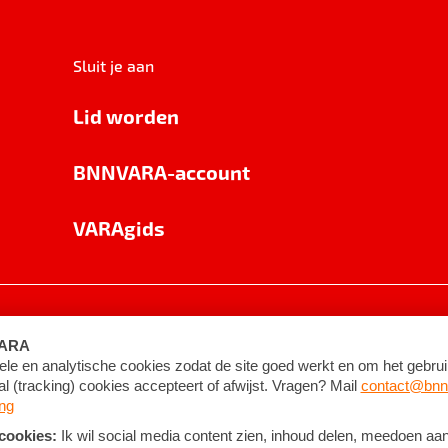
Sluit je aan
Lid worden
BNNVARA-account
VARAgids
voorwaarden
©
2026
BNNVARA