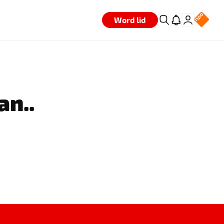
Word lid
an..