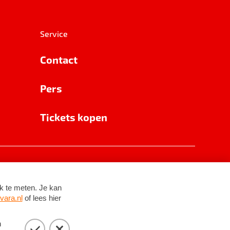
Service
Contact
Pers
Tickets kopen
RSIN 8531 62 402