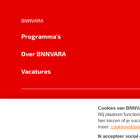
BNNVARA
Programma's
Over BNNVARA
Vacatures
Privacy
Cookie-instellingen
Algemene 