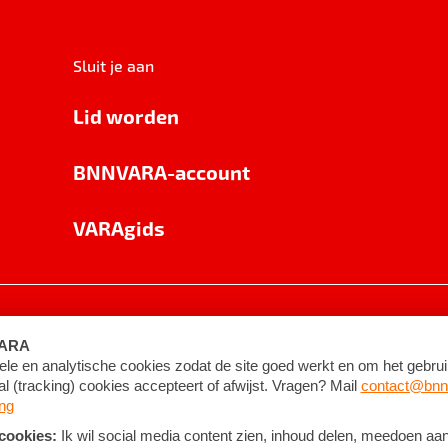
Sluit je aan
Lid worden
BNNVARA-account
VARAgids
voorwaarden
©
2026
BNNVARA