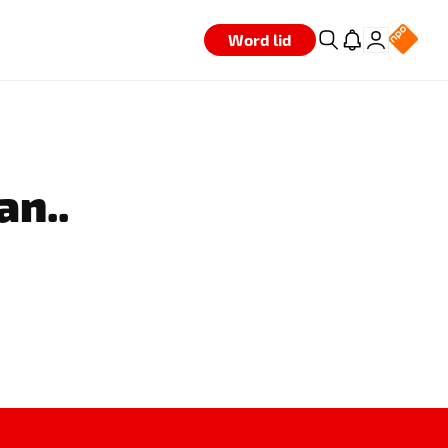
Word lid
an..