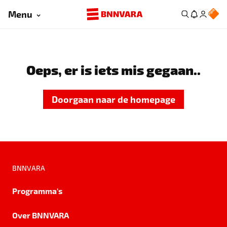
Menu
Oeps, er is iets mis gegaan..
Doorgaan naar de homepage
BNNVARA
Programma's
Over BNNVARA