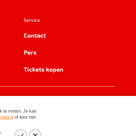
Service
Contact
Pers
Tickets kopen
RSIN 8531 62 402