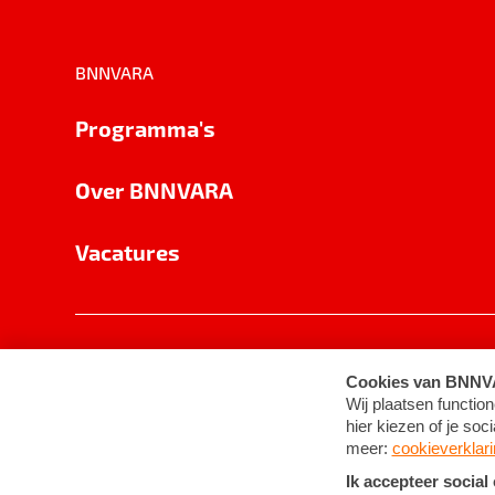
BNNVARA
Programma's
Over BNNVARA
Vacatures
Privacy
Cookie-instellingen
Algemene 