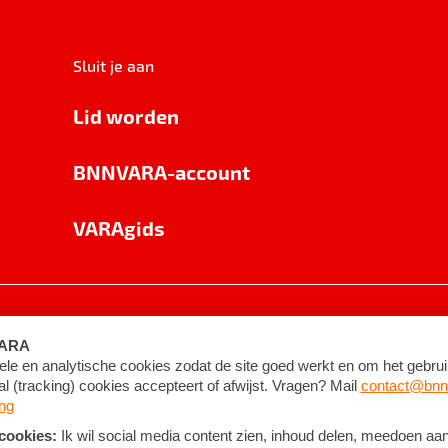
Sluit je aan
Lid worden
BNNVARA-account
VARAgids
voorwaarden
©
2026
BNNVARA