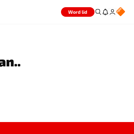
Word lid
an..