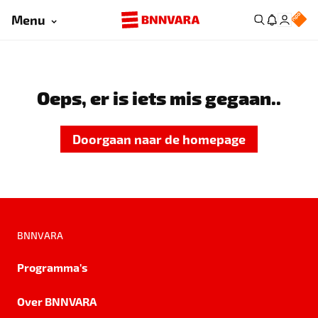
Menu
Oeps, er is iets mis gegaan..
Doorgaan naar de homepage
BNNVARA
Programma's
Over BNNVARA