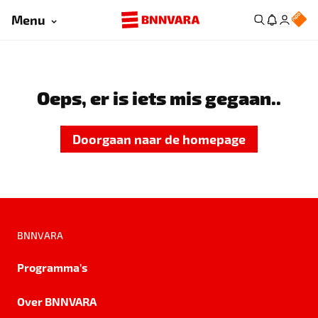
Menu
Oeps, er is iets mis gegaan..
Doorgaan naar de homepage
BNNVARA
Programma's
Over BNNVARA