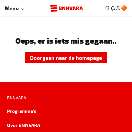
Menu
Oeps, er is iets mis gegaan..
Doorgaan naar de homepage
BNNVARA
Programma's
Over BNNVARA