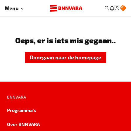
Menu
Oeps, er is iets mis gegaan..
Doorgaan naar de homepage
BNNVARA
Programma's
Over BNNVARA