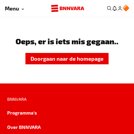
Menu
Oeps, er is iets mis gegaan..
Doorgaan naar de homepage
BNNVARA
Programma's
Over BNNVARA