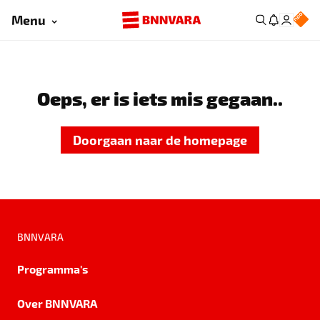
Menu
Oeps, er is iets mis gegaan..
Doorgaan naar de homepage
BNNVARA
Programma's
Over BNNVARA