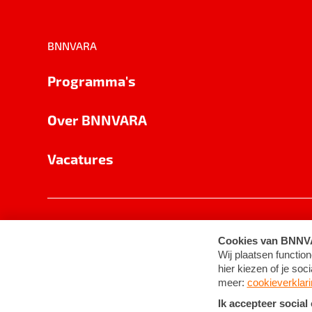
BNNVARA
Programma's
Over BNNVARA
Vacatures
Privacy
Cookie-instellingen
Algemene 