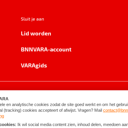
Sluit je aan
Lid worden
BNNVARA-account
VARAgids
voorwaarden
©
2026
BNNVARA