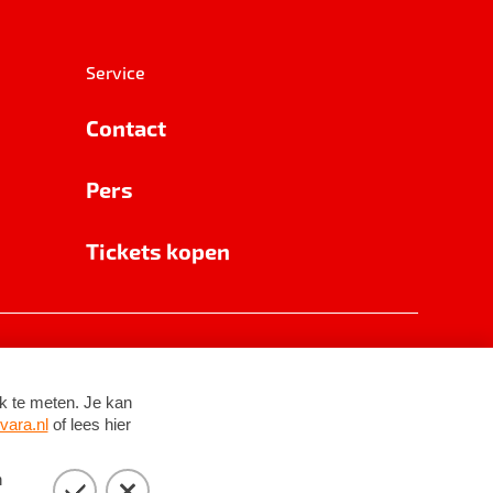
Service
Contact
Pers
Tickets kopen
RSIN 8531 62 402