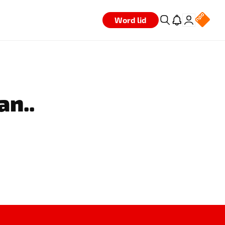
Word lid
an..