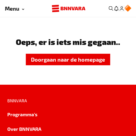
Menu
Oeps, er is iets mis gegaan..
Doorgaan naar de homepage
BNNVARA
Programma's
Over BNNVARA