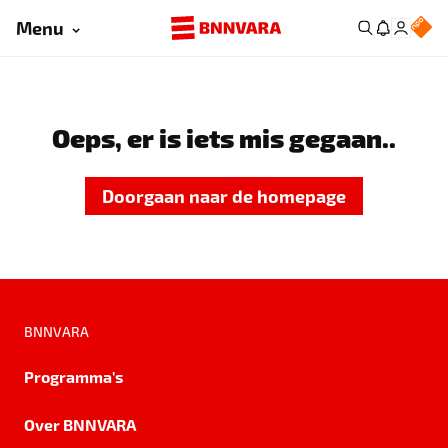
Menu
Oeps, er is iets mis gegaan..
Doorgaan naar de homepage
BNNVARA
Programma's
Over BNNVARA