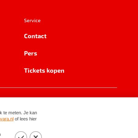
Service
Contact
Pers
Tickets kopen
RSIN 8531 62 402