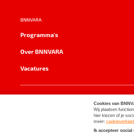
BNNVARA
Programma's
Over BNNVARA
Vacatures
Privacy
Cookie-instellingen
Algemene 