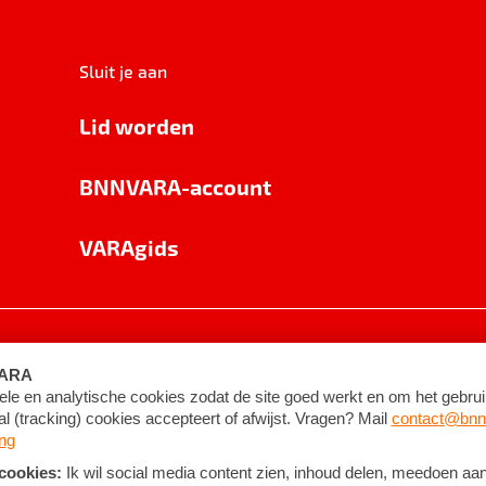
Sluit je aan
Lid worden
BNNVARA-account
VARAgids
voorwaarden
©
2026
BNNVARA