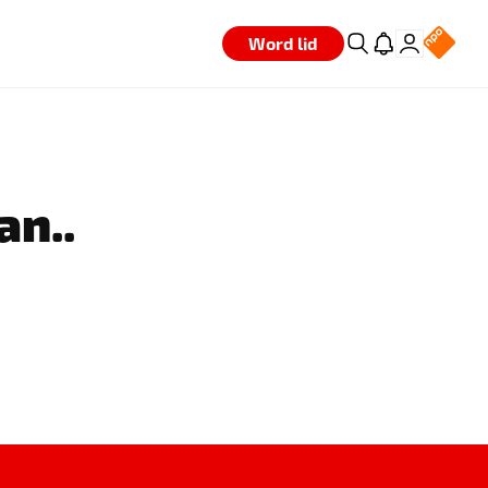
Word lid
an..