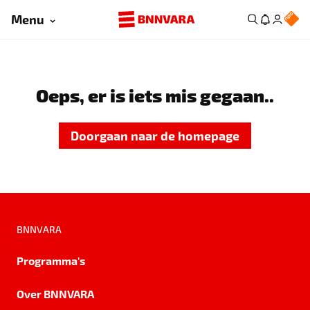
Menu
Oeps, er is iets mis gegaan..
Doorgaan naar de homepage
BNNVARA
Programma's
Over BNNVARA