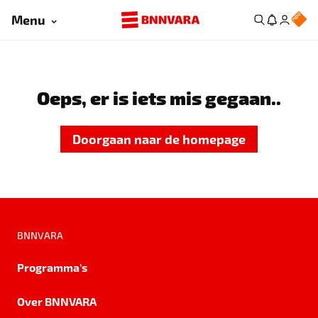
Menu
Oeps, er is iets mis gegaan..
Doorgaan naar de homepage
BNNVARA
Programma's
Over BNNVARA