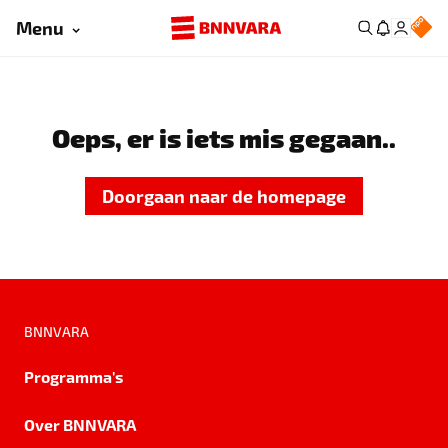
Menu
Oeps, er is iets mis gegaan..
Doorgaan naar de homepage
BNNVARA
Programma's
Over BNNVARA