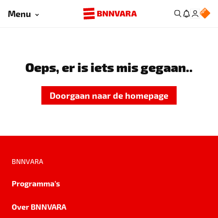
Menu
Oeps, er is iets mis gegaan..
Doorgaan naar de homepage
BNNVARA
Programma's
Over BNNVARA