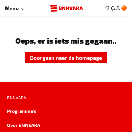
Menu
Oeps, er is iets mis gegaan..
Doorgaan naar de homepage
BNNVARA
Programma's
Over BNNVARA