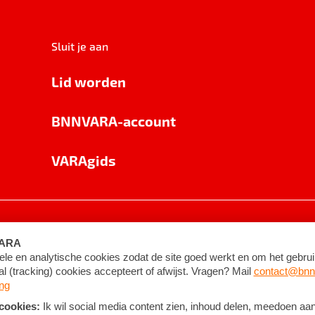
Sluit je aan
Lid worden
BNNVARA-account
VARAgids
voorwaarden
©
2026
BNNVARA