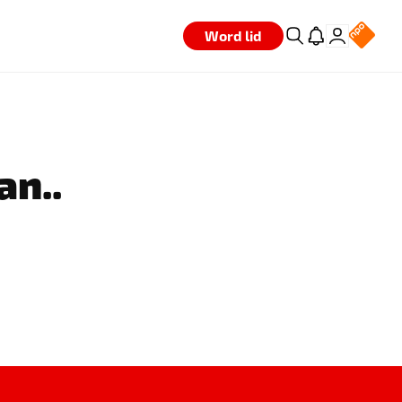
Word lid
an..