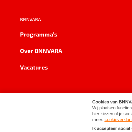
BNNVARA
Programma's
Over BNNVARA
Vacatures
Privacy
Cookie-instellingen
Algemene 