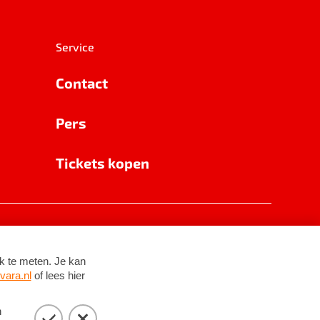
Service
Contact
Pers
Tickets kopen
RSIN 8531 62 402