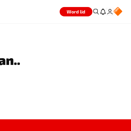
Word lid
an..