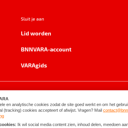
Sluit je aan
Lid worden
BNNVARA-account
VARAgids
voorwaarden
©
2026
BNNVARA