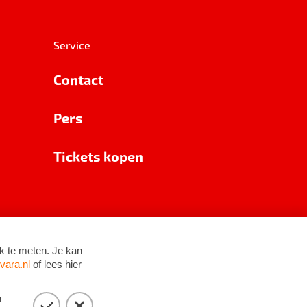
Service
Contact
Pers
Tickets kopen
RSIN 8531 62 402