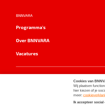
BNNVARA
Programma's
Over BNNVARA
Vacatures
Privacy
Cookie-instellingen
Algemene 