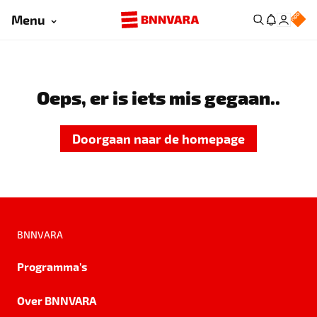
Menu
Oeps, er is iets mis gegaan..
Doorgaan naar de homepage
BNNVARA
Programma's
Over BNNVARA