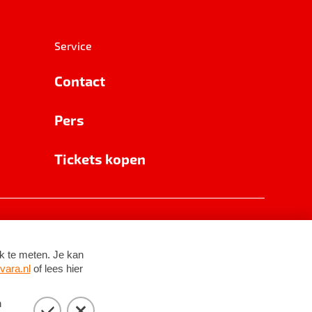
Service
Contact
Pers
Tickets kopen
RSIN 8531 62 402