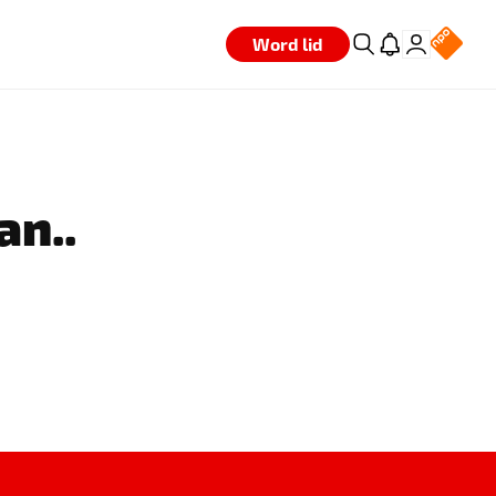
Word lid
an..