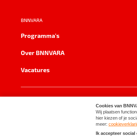
BNNVARA
Programma's
Over BNNVARA
Vacatures
Privacy
Cookie-instellingen
Algemene 