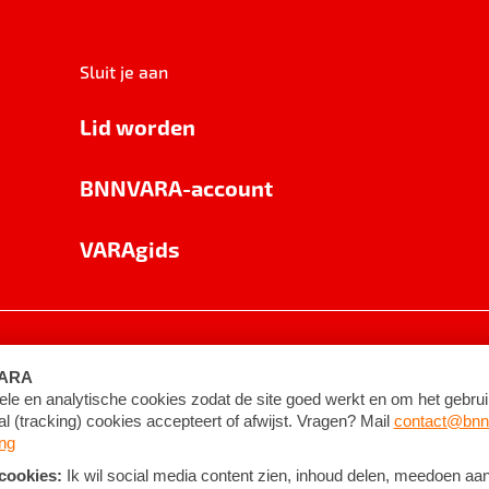
Sluit je aan
Lid worden
BNNVARA-account
VARAgids
voorwaarden
©
2026
BNNVARA