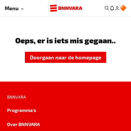
Menu
Oeps, er is iets mis gegaan..
Doorgaan naar de homepage
BNNVARA
Programma's
Over BNNVARA