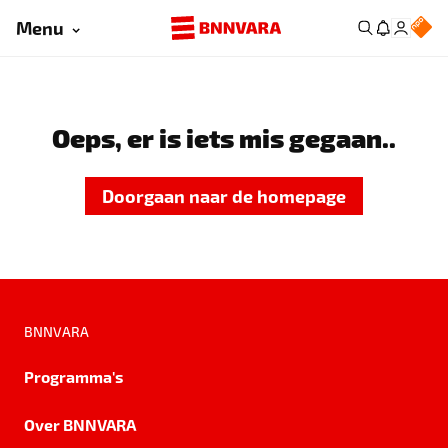
Menu
Oeps, er is iets mis gegaan..
Doorgaan naar de homepage
BNNVARA
Programma's
Over BNNVARA