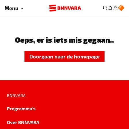
Menu
Oeps, er is iets mis gegaan..
Doorgaan naar de homepage
BNNVARA
Programma's
Over BNNVARA