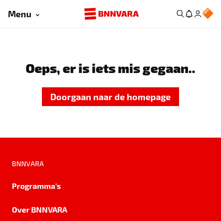
Menu
Oeps, er is iets mis gegaan..
Doorgaan naar de homepage
BNNVARA
Programma's
Over BNNVARA